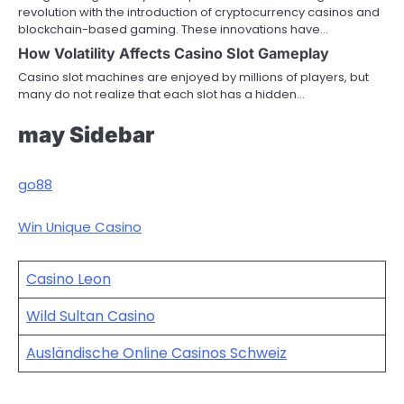
revolution with the introduction of cryptocurrency casinos and
blockchain-based gaming. These innovations have…
How Volatility Affects Casino Slot Gameplay
Casino slot machines are enjoyed by millions of players, but
many do not realize that each slot has a hidden…
may Sidebar
go88​
Win Unique Casino
Casino Leon
Wild Sultan Casino
Ausländische Online Casinos Schweiz