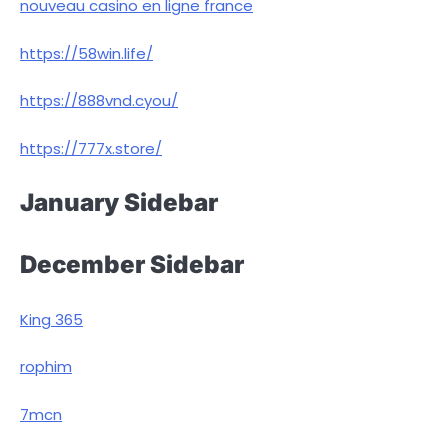
nouveau casino en ligne france
https://58win.life/
https://888vnd.cyou/
https://777x.store/
January Sidebar
December Sidebar
King 365
rophim
7mcn